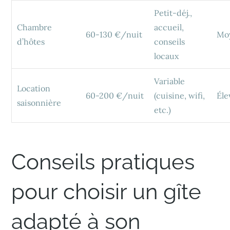
Petit-déj.,
Chambre
accueil,
60-130 €/nuit
Mo
d’hôtes
conseils
locaux
Variable
Location
60-200 €/nuit
(cuisine, wifi,
Éle
saisonnière
etc.)
Conseils pratiques
pour choisir un gîte
adapté à son