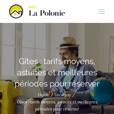
Skip
to
Gite la polinie
content
Gîtes : tarifs moyens,
astuces et meilleures
périodes pour réserver
Home
Location
Gîtes : tarifs moyens, astuces et meilleures
périodes pour réserver