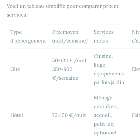
Voici un tableau simplifié pour comparer prix et
services :
Type
Prix moyen
Services
Ni
d’hébergement
(nuit/semaine)
inclus
d’a
Cuisine,
50-130 €/nuit
linge,
Gîte
350-900
Éle
équipements,
€/semaine
parfois jardin
Ménage
quotidien,
Hôtel
70-150 €/nuit
accueil,
Fai
petit-déj.
optionnel