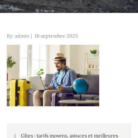
Posted
By:
admin
16 septembre 2025
on
Navigation
Gîtes : tarifs moyens, astuces et meilleures