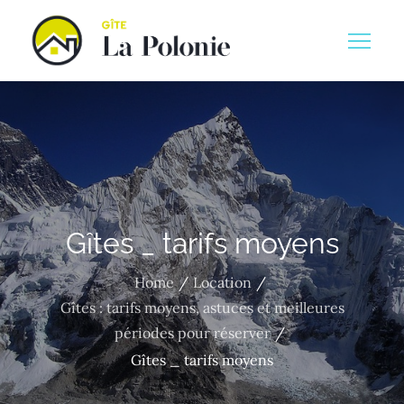
Skip
to
Gite la polinie
content
Gîtes _ tarifs moyens
Home
Location
Gîtes : tarifs moyens, astuces et meilleures
périodes pour réserver
Gîtes _ tarifs moyens