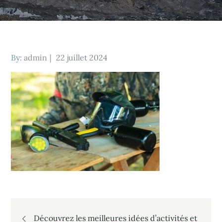
Posted
By:
admin
22 juillet 2024
on
Navigation
Découvrez les meilleures idées d’activités et