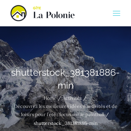
Skip
to
Gite la polinie
content
shutterstock_381381886-
min
Home
Activités
Découvrez les meilleures idées d’activités et de
loisirs pour l’été : focus sur le paintball
shutterstock_381381886-min